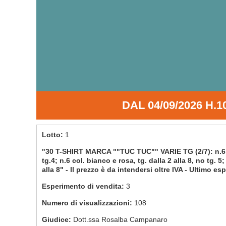
DAL
04/09/2026 H.1
Lotto:
1
"30 T-SHIRT MARCA ""TUC TUC"" VARIE TG (2/7): n.6 col.
tg.4; n.6 col. bianco e rosa, tg. dalla 2 alla 8, no tg. 5;
alla 8" - Il prezzo è da intendersi oltre IVA - Ultimo e
Esperimento di vendita:
3
Numero di visualizzazioni:
108
Giudice:
Dott.ssa Rosalba Campanaro