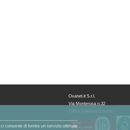
Oxanet.it S.r.l.
Via Monterosa n.32
73013 Galatina (Lecce)
ci consente di fornire un servizio ottimale