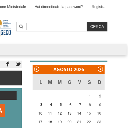
one Ministeriale
Hai dimenticato la password?
Registrati
AGOSTO 2026
L
M
M
G
V
S
D
1
2
3
4
5
6
7
8
9
10
11
12
13
14
15
16
17
18
19
20
21
22
23