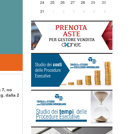
24
25
26
27
28
29
30
31
1
2
3
4
5
6
a 7, no
tg. dalla 2