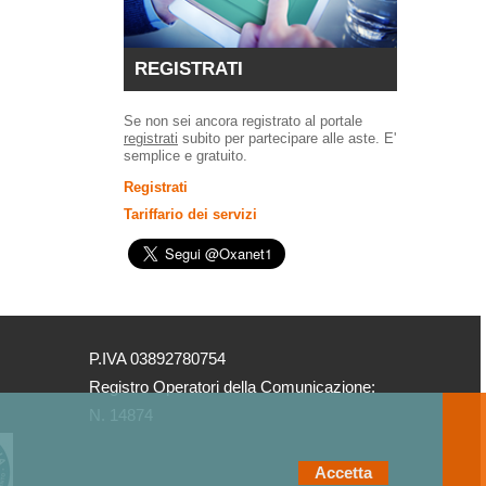
REGISTRATI
Se non sei ancora registrato al portale
registrati
subito per partecipare alle aste. E'
semplice e gratuito.
Registrati
Tariffario dei servizi
P.IVA 03892780754
Registro Operatori della Comunicazione:
N. 14874
Accetta